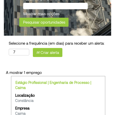
Mostrar mais opções
Selecione a frequência (em dias) para receber um alerta:
Criar alerta
Procurar
A mostrar 1 emprego
resultados
Título
Selecione
Estágio Profissional | Engenharia de Processo |
para
com
Caima
"".
a
A
Localização
barra
mostrar
Constância
de
1
Empresa
espaços
emprego
Caima
para